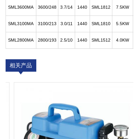
￠
SML3600MA
3600/248
3.7/14
1440
SML1812
7.5KW
￠
SML3100MA
3100/213
3.0/11
1440
SML1810
5.5KW
￠
SML2800MA
2800/193
2.5/10
1440
SML1512
4.0KW
相关产品