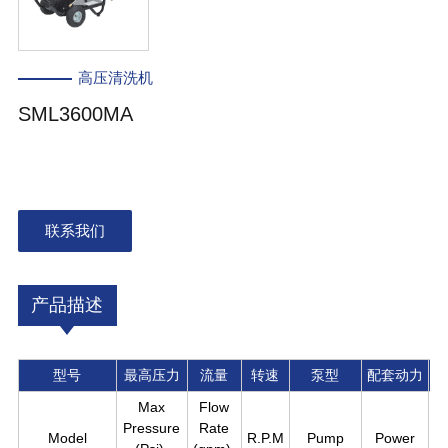
高压清洗机
SML3600MA
联系我们
产品描述
型号
最高压力
流量
转速
泵型
配套动力
Max
Flow
Pressure
Rate
Model
R.P.M
Pump
Power
P