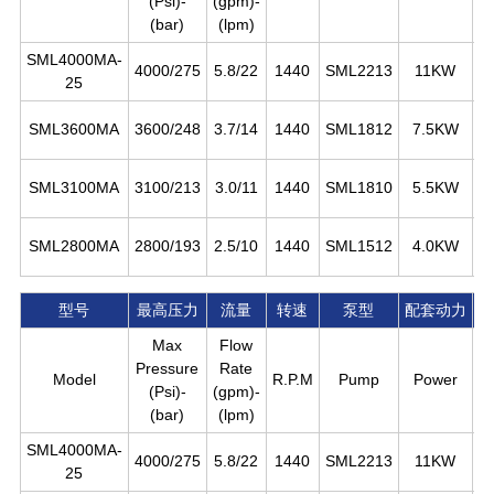
(Psi)-
(gpm)-
(bar)
(lpm)
SML4000MA-
￠
4000/275
5.8/22
1440
SML2213
11KW
25
￠
SML3600MA
3600/248
3.7/14
1440
SML1812
7.5KW
￠
SML3100MA
3100/213
3.0/11
1440
SML1810
5.5KW
￠
SML2800MA
2800/193
2.5/10
1440
SML1512
4.0KW
型号
最高压力
流量
转速
泵型
配套动力
Max
Flow
Pressure
Rate
Model
R.P.M
Pump
Power
P
(Psi)-
(gpm)-
(bar)
(lpm)
SML4000MA-
￠
4000/275
5.8/22
1440
SML2213
11KW
25